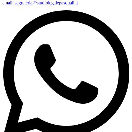
email: segreteria@studiolegalepasquali.it