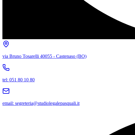
via Bruno Tosarelli 40055 - Castenaso (BO)
tel: 051 80 10 80
email: segreteria@studiolegalepasquali.it